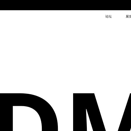
论坛
展
D